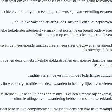
je in staat om een intensiever besef van bewustzijn en geluk te vormen.
, hechtere verbindingen en een dieper bewustzijn van vervulling ervaren.
Een unieke vakantie ervaring: de Chicken Coin Slot beproeven.
ieke trekpleister integreert vermaak met nostalgie en brengt ouderwetse
fruitautomaten op een hilarische manier tot leven.
werp en de meeslepende functies creëren een sfeer die zowel entertainend
als onvergetelijk is.
ien voegen deze ongebruikelijke gokkastspellen een speelse draai toe aan
je avontuur.
Traditie vieren: bevestiging in de Nederlandse cultuur
jn weelderige tradities die deze waarden in het dagelijks leven vieren.
teunen. Of het nu tijdens een festival is of een simpele bijeenkomst,
culturele uitingen van waardering hebben een sterke weerklank.
 dat je hartelijke complimenten uitwisselt tijdens een klassieke maaltijd