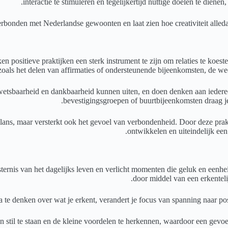
interactie te stimuleren en tegelijkertijd nuttige doelen te dien
rbonden met Nederlandse gewoonten en laat zien hoe creativiteit alle
n positieve praktijken een sterk instrument te zijn om relaties te koes
oals het delen van affirmaties of ondersteunende bijeenkomsten, de we
etsbaarheid en dankbaarheid kunnen uiten, en doen denken aan iedere
bevestigingsgroepen of buurtbijeenkomsten draag je 
lans, maar versterkt ook het gevoel van verbondenheid. Door deze prak
ontwikkelen en uiteindelijk ee
sternis van het dagelijks leven en verlicht momenten die geluk en eenhe
door middel van een erkentelij
 te denken over wat je erkent, verandert je focus van spanning naar po
stil te staan en de kleine voordelen te herkennen, waardoor een gevoel