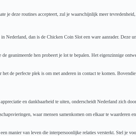
te je deze routines accepteert, zul je waarschijnlijk meer tevredenheid
ng in Nederland, dan is de Chicken Coin Slot een ware aanrader. Deze un
hoe de geanimeerde hen probeert je lot te bepalen. Het eigenzinnige ont
door het de perfecte plek is om met anderen in contact te komen. Bovend
reciatie en dankbaarheid te uiten, onderscheidt Nederland zich door zi
chapsvieringen, waar mensen samenkomen om elkaar te waarderen en te s
 manier van leven die interpersoonlijke relaties versterkt. Stel je voor