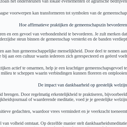
en, zoals het ondersteunen van lokale evenementen of agrarische bedrijven.
daagse voorwerpen kan transformeren tot symbolen van de gemeenschap.
Hoe affirmatieve praktijken de gemeenschapszin bevorderen
teren en een gevoel van verbondenheid te bevorderen. Je zult merken dat
derzijdse steun binnen de gemeenschap versterkt en de banden verdiept.
en aan hun gemeenschappelijke menselijkheid. Door deel te nemen aan
bij aan een cultuur waarin iedereen zich gerespecteerd en geëerd voelt.
tijken actief te omarmen, help je een krachtiger gemeenschapsgevoel te
n milieu te scheppen waarin verbindingen kunnen floreren en ontplooien.
De impact van dankbaarheid op geestelijk welzijn
id brengen. Door regelmatig erkentelijkheid te praktiseren, bijvoorbeeld
kheidsjournaal of waarderende meditatie, voed je je geestelijke welzijn.
sitieve gedachten, waardoor vrees vermindert en je veerkracht toeneemt.
 van volheid ontstaat. Op dezelfde manier stelt dankbaarheidsmeditatie