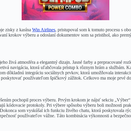
je zisky z kasína
Win Airlines
, pristupoval som k tomuto procesu s o
ovaní krokov výberu a odoslaní dokumentov som sa pristihol, ako premý
eho živá atmosféra a elegantný dizajn. Jasné farby a prepracované roz
prívetivá navigácia, ktorá uľahčovala prístup k rôznym hrám a službám.
m dôkladnú integráciu sociálnych prvkov, ktorá umožňovala interakciu s
 poskytovať používateľom špičkový zážitok. Celkovo ma moje prvé doj
ešením pochopil proces výberu. Prvým krokom je nájsť sekciu „Výber“ 
ajú kódovacie protokoly. Pri výbere spôsobu výberu boli možnosti prak
okonca som vyskúšal ich funkciu živého chatu, ktorá poskytovala rých
bezpečnosť používateľov vážne. Táto kombinácia výkonnosti a bezpečno