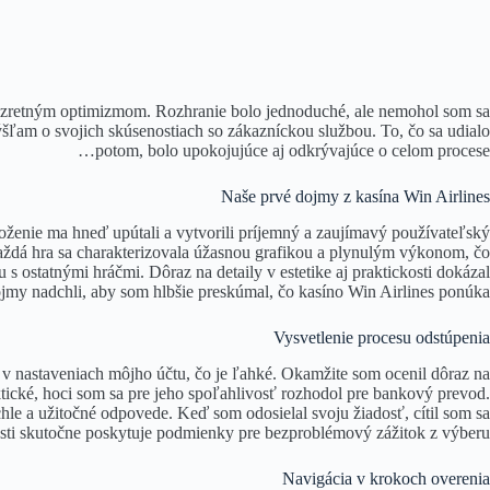
bozretným optimizmom. Rozhranie bolo jednoduché, ale nemohol som sa
šľam o svojich skúsenostiach so zákazníckou službou. To, čo sa udialo
potom, bolo upokojujúce aj odkrývajúce o celom procese…
Naše prvé dojmy z kasína Win Airlines
loženie ma hneď upútali a vytvorili príjemný a zaujímavý používateľský
 Každá hra sa charakterizovala úžasnou grafikou a plynulým výkonom, čo
 ostatnými hráčmi. Dôraz na detaily v estetike aj praktickosti dokázal
my nadchli, aby som hlbšie preskúmal, čo kasíno Win Airlines ponúka.
Vysvetlenie procesu odstúpenia
v nastaveniach môjho účtu, čo je ľahké. Okamžite som ocenil dôraz na
tické, hoci som sa pre jeho spoľahlivosť rozhodol pre bankový prevod.
le a užitočné odpovede. Keď som odosielal svoju žiadosť, cítil som sa
sti skutočne poskytuje podmienky pre bezproblémový zážitok z výberu.
Navigácia v krokoch overenia