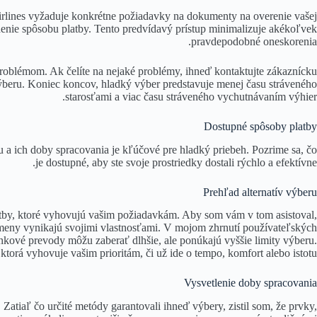
rlines vyžaduje konkrétne požiadavky na dokumenty na overenie vašej
enie spôsobu platby. Tento predvídavý prístup minimalizuje akékoľvek
pravdepodobné oneskorenia.
roblémom. Ak čelíte na nejaké problémy, ihneď kontaktujte zákaznícku
výberu. Koniec koncov, hladký výber predstavuje menej času stráveného
starosťami a viac času stráveného vychutnávaním výhier.
Dostupné spôsoby platby
u a ich doby spracovania je kľúčové pre hladký priebeh. Pozrime sa, čo
je dostupné, aby ste svoje prostriedky dostali rýchlo a efektívne.
Prehľad alternatív výberu
atby, ktoré vyhovujú vašim požiadavkám. Aby som vám v tom asistoval,
meny vynikajú svojimi vlastnosťami. V mojom zhrnutí používateľských
ankové prevody môžu zaberať dlhšie, ale ponúkajú vyššie limity výberu.
orá vyhovuje vašim prioritám, či už ide o tempo, komfort alebo istotu.
Vysvetlenie doby spracovania
Zatiaľ čo určité metódy garantovali ihneď výbery, zistil som, že prvky,