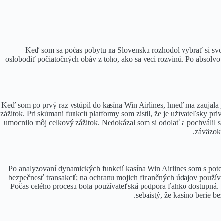
Keď som sa počas pobytu na Slovensku rozhodol vybrať si svo
oslobodiť počiatočných obáv z toho, ako sa veci rozvinú. Po absolv
Keď som po prvý raz vstúpil do kasína Win Airlines, hneď ma zaujala j
zážitok. Pri skúmaní funkcií platformy som zistil, že je užívateľsky 
umocnilo môj celkový zážitok. Nedokázal som si odolať a pochválil so
záväzok
Po analyzovaní dynamických funkcií kasína Win Airlines som s pot
bezpečnosť transakcií; na ochranu mojich finančných údajov použív
Počas celého procesu bola používateľská podpora ľahko dostupná. D
sebaistý, že kasíno berie 