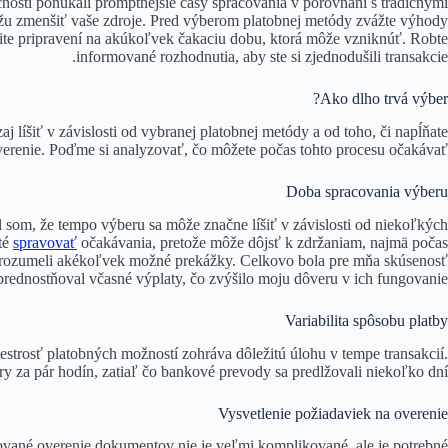
osti ponúkali promptnejšie časy spracovania v porovnaní s tradičnými
ôžu zmenšiť vaše zdroje. Pred výberom platobnej metódy zvážte výhody
žite pripravení na akúkoľvek čakaciu dobu, ktorá môže vzniknúť. Robte
informované rozhodnutia, aby ste si zjednodušili transakcie.
Ako dlho trvá výber?
líšiť v závislosti od vybranej platobnej metódy a od toho, či napĺňate
erenie. Poďme si analyzovať, čo môžete počas tohto procesu očakávať.
Doba spracovania výberu
l som, že tempo výberu sa môže značne líšiť v závislosti od niekoľkých
té
spravovať
očakávania, pretože môže dôjsť k zdržaniam, najmä počas
porozumeli akékoľvek možné prekážky. Celkovo bola pre mňa skúsenosť
prednostňoval včasné výplaty, čo zvýšilo moju dôveru v ich fungovanie.
Variabilita spôsobu platby
estrosť platobných možností zohráva dôležitú úlohu v tempe transakcií.
y za pár hodín, zatiaľ čo bankové prevody sa predlžovali niekoľko dní.
Vysvetlenie požiadaviek na overenie
dované overenie dokumentov nie je veľmi komplikované, ale je potrebné