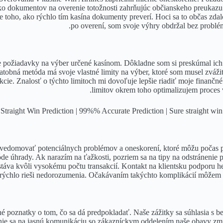
ko dokumentov na overenie totožnosti zahrňujúc občianskeho preukazu 
toho, ako rýchlo tím kasína dokumenty preverí. Hoci sa to občas zdal
po overení, som svoje výhry obdržal bez problé
ne požiadavky na výber určené kasínom. Dôkladne som si preskúmal ich
platobná metóda má svoje vlastné limity na výber, ktoré som musel zváž
akcie. Znalosť o týchto limitoch mi dovoľuje lepšie riadiť moje fina
limitov okrem toho optimalizujem proces v
yť uvedomovať potenciálnych problémov a oneskorení, ktoré môžu počas 
etóde úhrady. Ak narazím na ťažkosti, pozriem sa na tipy na odstráneni
stáva kvôli vysokému počtu transakcií. Kontakt na klientsku podporu h
 rýchlo rieši nedorozumenia. Očakávaním takýchto komplikácií môžem zn
oznatky o tom, čo sa dá predpokladať. Naše zážitky sa súhlasia s bež
 sa na jasnú komunikáciu so zákazníckym oddelením naše obavy zmierni