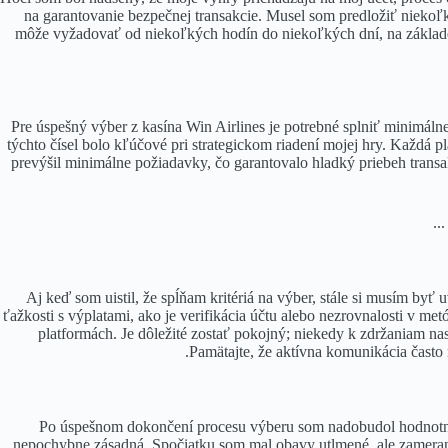
na garantovanie bezpečnej transakcie. Musel som predložiť niekoľ
môže vyžadovať od niekoľkých hodín do niekoľkých dní, na základe 
Pre úspešný výber z kasína Win Airlines je potrebné splniť minimál
týchto čísel bolo kľúčové pri strategickom riadení mojej hry. Každá 
prevýšil minimálne požiadavky, čo garantovalo hladký priebeh trans
Aj keď som uistil, že spĺňam kritériá na výber, stále si musím b
ťažkosti s výplatami, ako je verifikácia účtu alebo nezrovnalosti v m
platformách. Je dôležité zostať pokojný; niekedy k zdržaniam na
Pamätajte, že aktívna komunikácia často
Po úspešnom dokončení procesu výberu som nadobudol hodnotné p
nepochybne zásadná. Spočiatku som mal obavy utlmené, ale zameranie