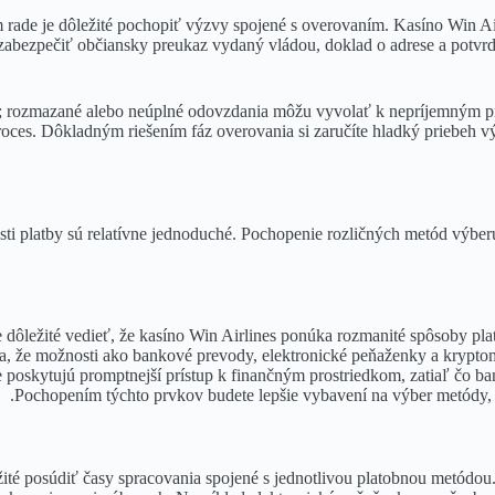
rade je dôležité pochopiť výzvy spojené s overovaním. Kasíno Win Ai
zabezpečiť občiansky preukaz vydaný vládou, doklad o adrese a potvrd
ľné; rozmazané alebo neúplné odovzdania môžu vyvolať k nepríjemným p
proces. Dôkladným riešením fáz overovania si zaručíte hladký priebeh 
osti platby sú relatívne jednoduché. Pochopenie rozličných metód výber
 dôležité vedieť, že kasíno Win Airlines ponúka rozmanité spôsoby pl
a, že možnosti ako bankové prevody, elektronické peňaženky a krypto
re poskytujú promptnejší prístup k finančným prostriedkom, zatiaľ čo b
Pochopením týchto prvkov budete lepšie vybavení na výber metódy, kt
žité posúdiť časy spracovania spojené s jednotlivou platobnou metódou. 