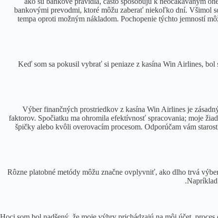
ako sú bankové pravidlá, často spôsobujú k neočakávaným one
bankovými prevodmi, ktoré môžu zaberať niekoľko dní. Všimol som
tempa oproti možným nákladom. Pochopenie týchto jemností môže 
Keď som sa pokusil vybrať si peniaze z kasína Win Airlines, bol 
Výber finančných prostriedkov z kasína Win Airlines je zásadný
faktorov. Spočiatku ma ohromila efektívnosť spracovania; moje žiad
špičky alebo kvôli overovacím procesom. Odporúčam vám starost
Rôzne platobné metódy môžu značne ovplyvniť, ako dlho trvá výber f
Napríklad 
Hoci som bol nadšený, že moje výhry prichádzajú na môj účet, proces 