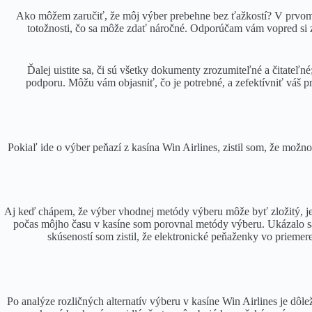
Ako môžem zaručiť, že môj výber prebehne bez ťažkostí? V prvom 
totožnosti, čo sa môže zdať náročné. Odporúčam vám vopred si 
Ďalej uistite sa, či sú všetky dokumenty zrozumiteľné a čitate
podporu. Môžu vám objasniť, čo je potrebné, a zefektívniť váš 
Pokiaľ ide o výber peňazí z kasína Win Airlines, zistil som, že možn
Aj keď chápem, že výber vhodnej metódy výberu môže byť zložitý, je
počas môjho času v kasíne som porovnal metódy výberu. Ukázalo s
skúseností som zistil, že elektronické peňaženky vo prieme
Po analýze rozličných alternatív výberu v kasíne Win Airlines je dôle