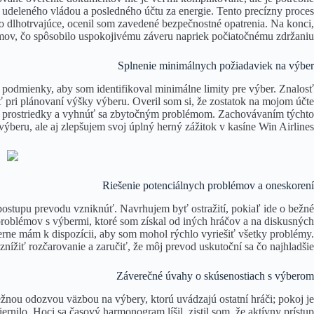
udeleného vládou a posledného účtu za energie. Tento precízny proces
o dlhotrvajúce, ocenil som zavedené bezpečnostné opatrenia. Na konci,
mov, čo spôsobilo uspokojivému záveru napriek počiatočnému zdržaniu.
Splnenie minimálnych požiadaviek na výber
 podmienky, aby som identifikoval minimálne limity pre výber. Znalosť
iť pri plánovaní výšky výberu. Overil som si, že zostatok na mojom účte
nčné prostriedky a vyhnúť sa zbytočným problémom. Zachovávaním týchto
ýberu, ale aj zlepšujem svoj úplný herný zážitok v kasíne Win Airlines.
Riešenie potenciálnych problémov a oneskorení
postupu prevodu vzniknúť. Navrhujem byť ostražití, pokiaľ ide o bežné
e problémov s výbermi, ktoré som získal od iných hráčov a na diskusných
erne mám k dispozícii, aby som mohol rýchlo vyriešiť všetky problémy.
ížiť rozčarovanie a zaručiť, že môj prevod uskutoční sa čo najhladšie.
Záverečné úvahy o skúsenostiach s výberom
nou odozvou väzbou na výbery, ktorú uvádzajú ostatní hráči; pokoj je
lo. Hoci sa časový harmonogram líšil, zistil som, že aktívny prístup