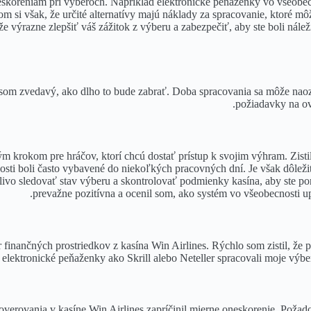
skoreniam pri výberoch. Napríklad elektronické peňaženky vo všeobecn
 si však, že určité alternatívy majú náklady za spracovanie, ktoré m
výrazne zlepšiť váš zážitok z výberu a zabezpečiť, aby ste boli nále
som zvedavý, ako dlho to bude zabrať. Doba spracovania sa môže naozaj 
požiadavky na ov
m krokom pre hráčov, ktorí chcú dostať prístup k svojim výhram. Zisti
osti boli často vybavené do niekoľkých pracovných dní. Je však dôleži
livo sledovať stav výberu a skontrolovať podmienky kasína, aby ste 
prevažne pozitívna a ocenil som, ako systém vo všeobecnosti u
inančných prostriedkov z kasína Win Airlines. Rýchlo som zistil, že p
elektronické peňaženky ako Skrill alebo Neteller spracovali moje výber
overovania v kasíne Win Airlines zapríčinil mierne oneskorenie. Poža